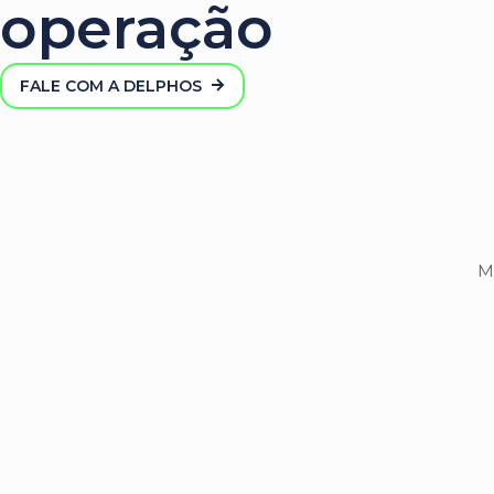
operação
FALE COM A DELPHOS
M