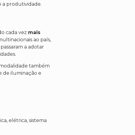
 a produtividade.
ado cada vez
mais
ltinacionais ao país,
s passaram a adotar
idades.
a modalidade também
e de iluminação e
ca, elétrica, sistema