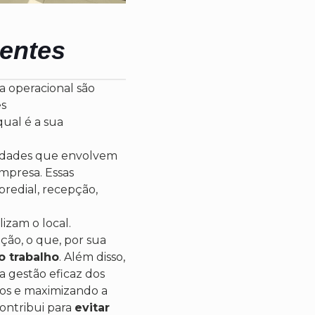
ientes
a operacional são
es
qual é a sua
ividades que envolvem
mpresa. Essas
predial, recepção,
izam o local.
ção, o que, por sua
o trabalho
. Além disso,
a gestão eficaz dos
ios e maximizando a
ontribui para
evitar