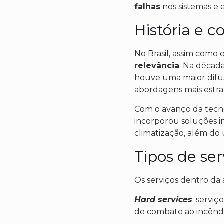
falhas
nos sistemas e
História e c
No Brasil, assim como 
relevância
. Na décad
houve uma maior difusã
abordagens mais estra
Com o avanço da tecno
incorporou soluções i
climatização, além do
Tipos de ser
Os serviços dentro da 
Hard services
: serviç
de combate ao incêndi