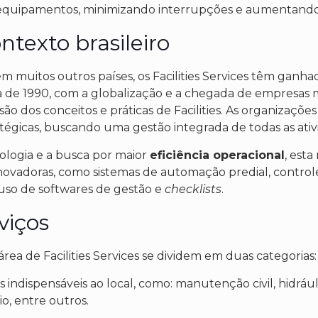
 equipamentos, minimizando interrupções e aumentando
ontexto brasileiro
em muitos outros países, os Facilities Services têm ganh
a de 1990, com a globalização e a chegada de empresas mu
o dos conceitos e práticas de Facilities. As organizaçõe
tégicas, buscando uma gestão integrada de todas as ativ
logia e a busca por maior
eficiência operacional
, est
novadoras, como sistemas de automação predial, control
 uso de softwares de gestão e
checklists
.
viços
área de Facilities Services se dividem em duas categorias:
os indispensáveis ao local, como: manutenção civil, hidráuli
o, entre outros.