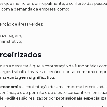
des que melhoram, principalmente, o conforto das pessoas
o com a demanda da empresa, como:
nção de áreas verdes;
rmazenagem;
inistrativo;
rceirizados
ais a destacar é que a contratação de funcionários com 
rgos trabalhistas. Nesse cenário, contar com uma empres
 uma
vantagem significativa
.
r
economia
, a contratação de uma empresa terceirizada a
ionários, o que permite que eles se concentrem em suas a
e Facilities são realizados por
profissionais especializ